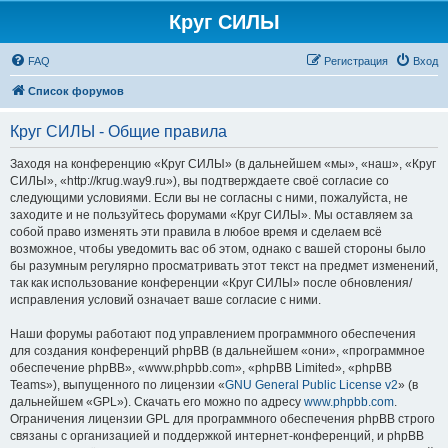
Круг СИЛЫ
FAQ
Регистрация
Вход
Список форумов
Круг СИЛЫ - Общие правила
Заходя на конференцию «Круг СИЛЫ» (в дальнейшем «мы», «наш», «Круг
СИЛЫ», «http://krug.way9.ru»), вы подтверждаете своё согласие со
следующими условиями. Если вы не согласны с ними, пожалуйста, не
заходите и не пользуйтесь форумами «Круг СИЛЫ». Мы оставляем за
собой право изменять эти правила в любое время и сделаем всё
возможное, чтобы уведомить вас об этом, однако с вашей стороны было
бы разумным регулярно просматривать этот текст на предмет изменений,
так как использование конференции «Круг СИЛЫ» после обновления/
исправления условий означает ваше согласие с ними.
Наши форумы работают под управлением программного обеспечения
для создания конференций phpBB (в дальнейшем «они», «программное
обеспечение phpBB», «www.phpbb.com», «phpBB Limited», «phpBB
Teams»), выпущенного по лицензии «
GNU General Public License v2
» (в
дальнейшем «GPL»). Скачать его можно по адресу
www.phpbb.com
.
Ограничения лицензии GPL для программного обеспечения phpBB строго
связаны с организацией и поддержкой интернет-конференций, и phpBB