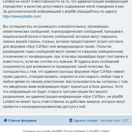
Limited не несёт ответственности за то, что администрация конференций
определяет в качестве допустимого содержания и/или поведения в них.
За дополнительной информацией о phpBB обращайтесь по адресу
https://www.phpbb.com/
.
Вы соглашаетесь не размещать оскорбительных, угрожающих,
клеветнических сообщений, порнографических сообщений, призывов к
национальной розни и прочих сообщений, которые могут нарушить
законы вашей страны, страны, которая предоставляет услуги хостинга
для форумов «Круг СИЛЫ» или международное право. Попытки
размещения таких сообщений могут привести к вашему немедленному
отключению от конференции, при этом ваш провайдер будет поставлен в
известность, если мы сочтём это нужным. IP-адреса всех сообщений
сохраняются для возможности проведения такой политики. Вы
соглашаетесь с тем, что администраторы форумов «Круг СИЛЫ» имеют
право удалить, отредактировать, перенести или закрыть любую тему в
любое время по своему усмотрению. Как пользователь вы согласны с тем,
что введённая вами информация будет храниться в базе данных. Хотя
эта информация не будет открыта третьим лицам без вашего
разрешения, ни администрация конференции «Круг СИЛЫ», ни phpBB
Limited не может быть ответственна за действия хакеров, которые могут
привести к несанкционированному доступу к ней.
Список форумов
Удалить cookies
Часовой пояс:
UTC
Создано на основе
phpBB
® Forum Software © phpBB Limited