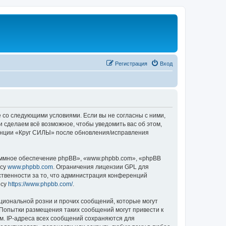
Регистрация
Вход
е со следующими условиями. Если вы не согласны с ними,
 сделаем всё возможное, чтобы уведомить вас об этом,
ренции «Круг СИЛЫ» после обновления/исправления
ммное обеспечение phpBB», «www.phpbb.com», «phpBB
есу
www.phpbb.com
. Ограничения лицензии GPL для
ственности за то, что администрация конференций
есу
https://www.phpbb.com/
.
циональной розни и прочих сообщений, которые могут
 Попытки размещения таких сообщений могут привести к
м. IP-адреса всех сообщений сохраняются для