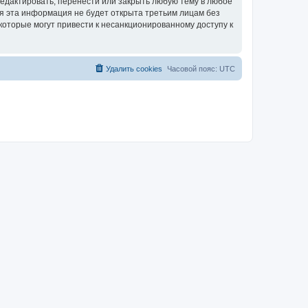
едактировать, перенести или закрыть любую тему в любое
тя эта информация не будет открыта третьим лицам без
которые могут привести к несанкционированному доступу к
Удалить cookies
Часовой пояс:
UTC