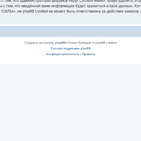
 с тем, что администраторы форумов «Круг СИЛЫ» имеют право удалить, отр
ы с тем, что введённая вами информация будет храниться в базе данных. Хо
СИЛЫ», ни phpBB Limited не может быть ответственна за действия хакеров, 
Создано на основе
phpBB
® Forum Software © phpBB Limited
Русская поддержка phpBB
Конфиденциальность
|
Правила