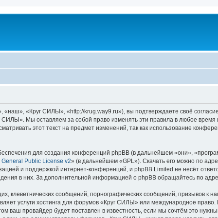
наш», «Круг СИЛЫ», «http://krug.way9.ru»), вы подтверждаете своё согласи
 СИЛЫ». Мы оставляем за собой право изменять эти правила в любое время и
сматривать этот текст на предмет изменений, так как использование конфе
еспечения для создания конференций phpBB (в дальнейшем «они», «програ
General Public License v2
» (в дальнейшем «GPL»). Скачать его можно по адр
зацией и поддержкой интернет-конференций, и phpBB Limited не несёт ответ
ведения в них. За дополнительной информацией о phpBB обращайтесь по адр
их, клеветнических сообщений, порнографических сообщений, призывов к на
вляет услуги хостинга для форумов «Круг СИЛЫ» или международное право.
м ваш провайдер будет поставлен в известность, если мы сочтём это нужны