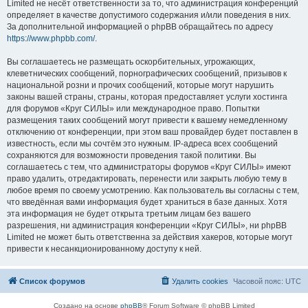
Limited не несёт ответственности за то, что администрация конференций
определяет в качестве допустимого содержания и/или поведения в них.
За дополнительной информацией о phpBB обращайтесь по адресу
https://www.phpbb.com/
.
Вы соглашаетесь не размещать оскорбительных, угрожающих,
клеветнических сообщений, порнографических сообщений, призывов к
национальной розни и прочих сообщений, которые могут нарушить
законы вашей страны, страны, которая предоставляет услуги хостинга
для форумов «Круг СИЛЫ» или международное право. Попытки
размещения таких сообщений могут привести к вашему немедленному
отключению от конференции, при этом ваш провайдер будет поставлен в
известность, если мы сочтём это нужным. IP-адреса всех сообщений
сохраняются для возможности проведения такой политики. Вы
соглашаетесь с тем, что администраторы форумов «Круг СИЛЫ» имеют
право удалить, отредактировать, перенести или закрыть любую тему в
любое время по своему усмотрению. Как пользователь вы согласны с тем,
что введённая вами информация будет храниться в базе данных. Хотя
эта информация не будет открыта третьим лицам без вашего
разрешения, ни администрация конференции «Круг СИЛЫ», ни phpBB
Limited не может быть ответственна за действия хакеров, которые могут
привести к несанкционированному доступу к ней.
Список форумов
Удалить cookies
Часовой пояс:
UTC
Создано на основе
phpBB
® Forum Software © phpBB Limited