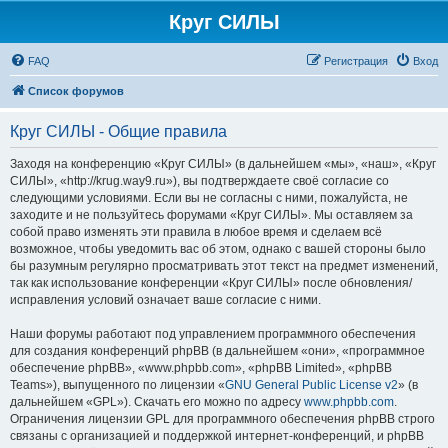
Круг СИЛЫ
FAQ
Регистрация
Вход
Список форумов
Круг СИЛЫ - Общие правила
Заходя на конференцию «Круг СИЛЫ» (в дальнейшем «мы», «наш», «Круг
СИЛЫ», «http://krug.way9.ru»), вы подтверждаете своё согласие со
следующими условиями. Если вы не согласны с ними, пожалуйста, не
заходите и не пользуйтесь форумами «Круг СИЛЫ». Мы оставляем за
собой право изменять эти правила в любое время и сделаем всё
возможное, чтобы уведомить вас об этом, однако с вашей стороны было
бы разумным регулярно просматривать этот текст на предмет изменений,
так как использование конференции «Круг СИЛЫ» после обновления/
исправления условий означает ваше согласие с ними.
Наши форумы работают под управлением программного обеспечения
для создания конференций phpBB (в дальнейшем «они», «программное
обеспечение phpBB», «www.phpbb.com», «phpBB Limited», «phpBB
Teams»), выпущенного по лицензии «
GNU General Public License v2
» (в
дальнейшем «GPL»). Скачать его можно по адресу
www.phpbb.com
.
Ограничения лицензии GPL для программного обеспечения phpBB строго
связаны с организацией и поддержкой интернет-конференций, и phpBB