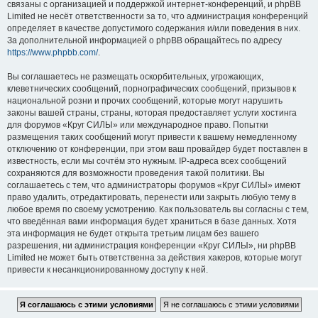
связаны с организацией и поддержкой интернет-конференций, и phpBB
Limited не несёт ответственности за то, что администрация конференций
определяет в качестве допустимого содержания и/или поведения в них.
За дополнительной информацией о phpBB обращайтесь по адресу
https://www.phpbb.com/
.
Вы соглашаетесь не размещать оскорбительных, угрожающих,
клеветнических сообщений, порнографических сообщений, призывов к
национальной розни и прочих сообщений, которые могут нарушить
законы вашей страны, страны, которая предоставляет услуги хостинга
для форумов «Круг СИЛЫ» или международное право. Попытки
размещения таких сообщений могут привести к вашему немедленному
отключению от конференции, при этом ваш провайдер будет поставлен в
известность, если мы сочтём это нужным. IP-адреса всех сообщений
сохраняются для возможности проведения такой политики. Вы
соглашаетесь с тем, что администраторы форумов «Круг СИЛЫ» имеют
право удалить, отредактировать, перенести или закрыть любую тему в
любое время по своему усмотрению. Как пользователь вы согласны с тем,
что введённая вами информация будет храниться в базе данных. Хотя
эта информация не будет открыта третьим лицам без вашего
разрешения, ни администрация конференции «Круг СИЛЫ», ни phpBB
Limited не может быть ответственна за действия хакеров, которые могут
привести к несанкционированному доступу к ней.