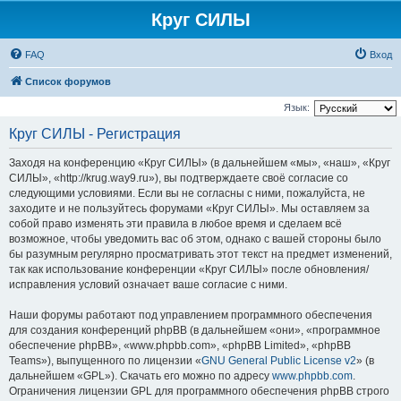
Круг СИЛЫ
FAQ
Вход
Список форумов
Язык:
Круг СИЛЫ - Регистрация
Заходя на конференцию «Круг СИЛЫ» (в дальнейшем «мы», «наш», «Круг
СИЛЫ», «http://krug.way9.ru»), вы подтверждаете своё согласие со
следующими условиями. Если вы не согласны с ними, пожалуйста, не
заходите и не пользуйтесь форумами «Круг СИЛЫ». Мы оставляем за
собой право изменять эти правила в любое время и сделаем всё
возможное, чтобы уведомить вас об этом, однако с вашей стороны было
бы разумным регулярно просматривать этот текст на предмет изменений,
так как использование конференции «Круг СИЛЫ» после обновления/
исправления условий означает ваше согласие с ними.
Наши форумы работают под управлением программного обеспечения
для создания конференций phpBB (в дальнейшем «они», «программное
обеспечение phpBB», «www.phpbb.com», «phpBB Limited», «phpBB
Teams»), выпущенного по лицензии «
GNU General Public License v2
» (в
дальнейшем «GPL»). Скачать его можно по адресу
www.phpbb.com
.
Ограничения лицензии GPL для программного обеспечения phpBB строго