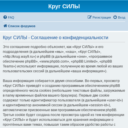
Круг СИЛЫ
FAQ
Регистрация
Вход
Список форумов
Круг СИЛЫ - Соглашение о конфиденциальности
Это соглашение подробно объясняет, как «Круг СИЛЫ» и его
подразделения (в дальнейшем «мы», «наш», «Круг СИЛЫ»,
«http://krug.way9.ru») и phpBB (в дальнейшем «они», «программное
обеспечение phpBB», «www.phpbb.com», «phpBB Limited», «phpBB
Teams») используют информацию, полученную во время любой из ваших
пользовательских сессий (в дальнейшем «ваша информация»).
Ваша информация собирается двумя способами. Во-первых, просмотр
«Круг СИЛЫ» приведёт к созданию программным обеспечением phpBB
определённого числа cookies (небольшие текстовые файлы, загружаемые
в папку временных файлов вашего браузера). Первые две cookie
содержат только идентификатор пользователя (в дальнейшем «user-id»)
и идентификатор анонимной сессии (в дальнейшем «session-id»),
автоматически присвоенные вам программным обеспечением phpBB.
Третья cookie будет создана после просмотра одной из тем конференции
«Круг СИЛЫ» и будет использоваться для хранения информации о
прочтённых вами темах, повышая таким образом удобство работы с