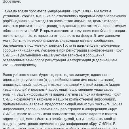
форумами.
Также во время просмотра конференции «Круг СИЛЫ» мы можем
установить cookies, внешние по отношению к программному обеспечению
phpBB, однако они выходят за рамки этого документа, целью которого
является рассмотрение страниц, созданных исключительно программным
обеспечением phpBB. Вторым источником получения вашей информации
являются данные, которые вы отправляете на форум. Этими данными
могут быть, но не исчерпываются, следующие данные: сообщения,
размещённые под учётной записью Гостя (в дальнейшем «анонимные
сообщения»), данные, указанные при регистрации в конференции «Круг
СИЛЫ» (в дальнейшем «ваша учётная запись») и сообщения,
оставленные вами после регистрации и авторизации (в дальнейшем
«ваши сообщения»).
Ваша учётная запись будет содержать, как минимум, однозначно
идентифицируемое имя (в дальнейшем «ваше имя пользователя»),
индивидуальный пароль для входа под вашей учётной записью (далее
«ваш пароль») и реальный адрес email (в дальнейшем «ваш адрес
email»). Ваша информация из вашей учётной записи на форумах «Круг
СИЛЫ» охраняется законами о защите компьютерной информации,
применяемыми в стране, предоставляющей нам услуги хостинга. Любая
информация, запрашиваемая при регистрации в конференции «Круг
СИЛЫ», кроме вашего имени пользователя, вашего пароля и вашего
адреса email, может быть как необходимой, так и необязательной ко
вводу, на усмотрение администрации конференции «Круг СИЛЫ». В
любом случае у вас есть возможность выбрать, какая информация из