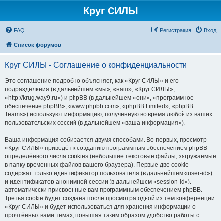
Круг СИЛЫ
FAQ
Регистрация
Вход
Список форумов
Круг СИЛЫ - Соглашение о конфиденциальности
Это соглашение подробно объясняет, как «Круг СИЛЫ» и его
подразделения (в дальнейшем «мы», «наш», «Круг СИЛЫ»,
«http://krug.way9.ru») и phpBB (в дальнейшем «они», «программное
обеспечение phpBB», «www.phpbb.com», «phpBB Limited», «phpBB
Teams») используют информацию, полученную во время любой из ваших
пользовательских сессий (в дальнейшем «ваша информация»).
Ваша информация собирается двумя способами. Во-первых, просмотр
«Круг СИЛЫ» приведёт к созданию программным обеспечением phpBB
определённого числа cookies (небольшие текстовые файлы, загружаемые
в папку временных файлов вашего браузера). Первые две cookie
содержат только идентификатор пользователя (в дальнейшем «user-id»)
и идентификатор анонимной сессии (в дальнейшем «session-id»),
автоматически присвоенные вам программным обеспечением phpBB.
Третья cookie будет создана после просмотра одной из тем конференции
«Круг СИЛЫ» и будет использоваться для хранения информации о
прочтённых вами темах, повышая таким образом удобство работы с