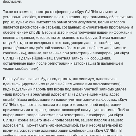
форумами.
Также во время просмотра конференции «Круг СИЛЫ» мы можем
установить cookies, внешние по отношению к программному обеспечению
phpBB, однако они выходят за рамки этого документа, целью которого
является рассмотрение страниц, созданных исключительно программным
обеспечением phpBB. Вторым источником получения вашей информации
являются данные, которые вы отправляете на форум. Этими данными
могут быть, но не исчерпываются, следующие данные: сообщения,
размещённые под учётной записью Гостя (в дальнейшем «анонимные
сообщения»), данные, указанные при регистрации в конференции «Круг
СИЛЫ» (в дальнейшем «ваша учётная запись») и сообщения,
оставленные вами после регистрации и авторизации (в дальнейшем
«ваши сообщения»).
Ваша учётная запись будет содержать, как минимум, однозначно
идентифицируемое имя (в дальнейшем «ваше имя пользователя»),
индивидуальный пароль для входа под вашей учётной записью (далее
«ваш пароль») и реальный адрес email (в дальнейшем «ваш адрес
email»). Ваша информация из вашей учётной записи на форумах «Круг
СИЛЫ» охраняется законами о защите компьютерной информации,
применяемыми в стране, предоставляющей нам услуги хостинга. Любая
информация, запрашиваемая при регистрации в конференции «Круг
СИЛЫ», кроме вашего имени пользователя, вашего пароля и вашего
адреса email, может быть как необходимой, так и необязательной ко
вводу, на усмотрение администрации конференции «Круг СИЛЫ». В
любом случае у вас есть возможность выбрать, какая информация из