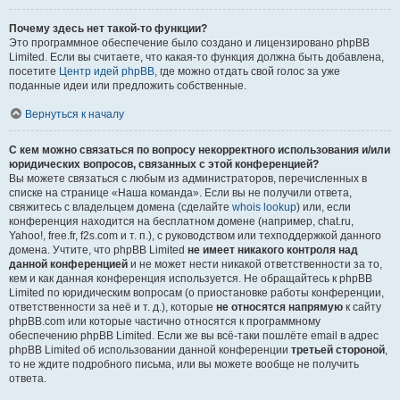
Почему здесь нет такой-то функции?
Это программное обеспечение было создано и лицензировано phpBB
Limited. Если вы считаете, что какая-то функция должна быть добавлена,
посетите
Центр идей phpBB
, где можно отдать свой голос за уже
поданные идеи или предложить собственные.
Вернуться к началу
С кем можно связаться по вопросу некорректного использования и/или
юридических вопросов, связанных с этой конференцией?
Вы можете связаться с любым из администраторов, перечисленных в
списке на странице «Наша команда». Если вы не получили ответа,
свяжитесь с владельцем домена (сделайте
whois lookup
) или, если
конференция находится на бесплатном домене (например, chat.ru,
Yahoo!, free.fr, f2s.com и т. п.), с руководством или техподдержкой данного
домена. Учтите, что phpBB Limited
не имеет никакого контроля над
данной конференцией
и не может нести никакой ответственности за то,
кем и как данная конференция используется. Не обращайтесь к phpBB
Limited по юридическим вопросам (о приостановке работы конференции,
ответственности за неё и т. д.), которые
не относятся напрямую
к сайту
phpBB.com или которые частично относятся к программному
обеспечению phpBB Limited. Если же вы всё-таки пошлёте email в адрес
phpBB Limited об использовании данной конференции
третьей стороной
,
то не ждите подробного письма, или вы можете вообще не получить
ответа.